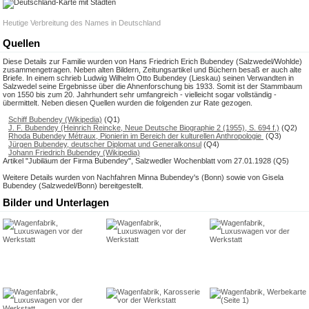
Heutige Verbreitung des Names in Deutschland
Quellen
Diese Details zur Familie wurden von Hans Friedrich Erich Bubendey (Salzwedel/Wohlde)
zusammengetragen. Neben alten Bildern, Zeitungsartikel und Büchern besaß er auch alte
Briefe. In einem schrieb Ludwig Wilhelm Otto Bubendey (Lieskau) seinen Verwandten in
Salzwedel seine Ergebnisse über die Ahnenforschung bis 1933. Somit ist der Stammbaum
von 1550 bis zum 20. Jahrhundert sehr umfangreich - vielleicht sogar vollständig -
übermittelt. Neben diesen Quellen wurden die folgenden zur Rate gezogen.
Schiff Bubendey (Wikipedia)
(Q1)
J. F. Bubendey (Heinrich Reincke, Neue Deutsche Biographie 2 (1955), S. 694 f.)
(Q2)
Rhoda Bubendey Métraux, Pionierin im Bereich der kulturellen
Anthropologie
(Q3)
Jürgen Bubendey, deutscher Diplomat und Generalkonsul
(Q4)
Johann Friedrich Bubendey (Wikipedia)
Artikel "Jubiläum der Firma Bubendey", Salzwedler Wochenblatt vom 27.01.1928 (Q5)
Weitere Details wurden von Nachfahren Minna Bubendey's (Bonn) sowie von Gisela
Bubendey (Salzwedel/Bonn) bereitgestellt.
Bilder und Unterlagen