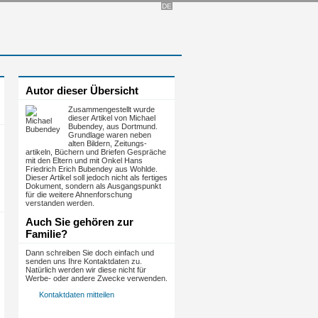
DE
Autor dieser Übersicht
Zusammengestellt wurde
dieser Artikel von Michael
Bubendey, aus Dortmund.
Grundlage waren neben
alten Bildern, Zeitungs­
artikeln, Büchern und Briefen Gespräche
mit den Eltern und mit Onkel Hans
Friedrich Erich Bubendey aus Wohlde.
Dieser Artikel soll jedoch nicht als fertiges
Dokument, sondern als Ausgangspunkt
für die weitere Ahnenforschung
verstanden werden.
Auch Sie gehören zur
Familie?
Dann schreiben Sie doch einfach und
senden uns Ihre Kontaktdaten zu.
Natürlich werden wir diese nicht für
Werbe- oder andere Zwecke verwenden.
Kontaktdaten mitteilen