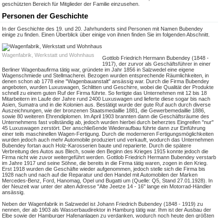
geschützten Bereich für Mitglieder der Familie einzusehen.
Personen der Geschichte
In der Geschichte des 19. und 20. Jahrhunderts sind Personen mit Namen Bubendey
einige zu finden. Einen Überblick über einige von ihnen finden Sie im folgenden Abschnitt.
Wagenfabrik, Werkstatt und Wohnhaus
Gottlob Friedrich Hermann Bubendey (1848 -
1917), der zurvor als Geschäftsführer in einer
Berliner Wagenbaufirma tätig war, gründete im Jahr 1856 in Salzwedel eine eigene
Wagenschmiede und Stellmacherei. Bezogen wurden entsprechende Räumlichkeiten, in
denen schon ab 1778 eine "Wagenbauanstalt" ansässig war. Durch die Firma Bubendey
angeboten, wurden Luxuswagen, Schlitten und Geschirre, wobei die Qualität der Produkte
schnell zu einem guten Ruf der Firma führte. So fertigte das Unternehmen mit 12 bis 18
Mitarbeitern im Laufe der Jahre rund 2400 Luxuswagen und lieferte diese sogar bis nach
Asien, Sumatra und in die Kolonien aus. Bestätigt wurde der gute Ruf auch durch diverse
Auszeichnungen, wie der bronzenen Staatsmedaillie 1881, die Gewerbemedaillie 1886,
sowie 80 weiteren Ehrendiplomen. Im April 1903 brannten dann die Geschäftsräume des
Unternehmens fast vollständig ab, jedoch wurden hierbei durch beherztes Eingreifen "nur"
45 Luxuswagen zerstört. Der anschließende Wiederaufbau führte dann zur Einführung
einer teils maschinellen Wagen-Fertigung. Durch die moderneren Fertigungsmöglichkeiten
wurden jedoch auch mehr Automobile produziert und verkauft, wodurch das Unternehmen
Bubendey fortan auch Holz-Karosserien baute und reparierte. Durch die spätere
Verbreitung des Autos aus Blech, sowie den Beginn des Krieges 1915 konnte jedoch die
Firma nicht wie zuvor weitergeführt werden. Gottlob Friedrich Hermann Bubendey verstarb
im Jahre 1917 und seine Söhne, die bereits in die Firma tätig waren, zogen in den Krieg.
Erst 1918 wurden die Geschäfte wieder aufgenommen, jedoch stelle sich die Firma bis
1928 nach und nach auf die Reparatur und den Handel mit Automobilen der Marken
Mercedes-Benz, Ford, Hanomag, Opel und Bugatti um (Quelle: Q5, Stand 27.01.1928). In
der Neuzeit war unter der alten Adresse "Alte Jeetze 14 - 16" lange ein Motorrad-Händler
ansässig.
Neben der Wagenfabrik in Salzwedel ist Johann Friedrich Bubendey (1848 - 1919) zu
nennen, der ab 1903 als Wasserbaudirektor in Hamburg tätig war. Ihm ist der Ausbau der
Elbe sowie der Hamburger Hafenanlagen zu verdanken, wodurch noch heute den größten