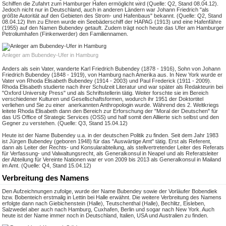
Schiffen die Zufahrt zum Hamburger Hafen ermöglicht wird (Quelle: Q2, Stand 08.04.12).
Jedoch nicht nur in Deutschland, auch in anderen Ländern war Johann Friedrich "als
größte Autorität auf den Gebieten des Strom- und Hafenbaus" bekannt. (Quelle: Q2, Stand
08.04.12) Ihm zu Ehren wurde ein Seebäderschiff der HAPAG (1913) und eine Hafenfähre
(1955) auf den Namen Bubendey getauft. Zudem trägt noch heute das Ufer am Hamburger
Petroliumhafen (Finkenwerder) den Familiennamen.
Anleger am Bubendey-Ufer in Hamburg
Anders als sein Vater, wanderte Karl Friedrich Bubendey (1878 - 1916), Sohn von Johann
Friedrich Bubendey (1848 - 1919), von Hamburg nach Amerika aus. In New York wurde er
Vater von Rhoda Elisabeth Bubendey (1914 - 2003) und Paul Frederick (1911 - 2009).
Rhoda Elisabeth studierte nach ihrer Schulzeit Literatur und war später als Redakteurin bei
"Oxford University Press" und als Schriftstellerin tätig. Weiter forschte sie im Bereich
verschiedener Kulturen und Gesellschaftsformen, wodurch ihr 1951 der Doktortitel
verliehen und Sie zu einer anerkannten Anthropologin wurde. Während des 2. Weltkriegs
leitete Rhoda Elisabeth dann den Bereich zur Erforschung der "Moral der Deutschen" für
das US Office of Strategic Services (OSS) und half somit den Alliierte sich selbst und den
Gegner zu verstehen. (Quelle: Q3, Stand 15.04.12)
Heute ist der Name Bubendey u.a. in der deutschen Politik zu finden. Seit dem Jahr 1983
ist Jürgen Bubendey (geboren 1948) für das "Auswärtige Amt" tätig. Erst als Referent,
dann als Leiter der Rechts- und Konsularabteilung, als stellvertretender Leiter des Referats
für Verfassung- und Valwaltungsrecht, als Generalkonsul in Neapel und als Referatsleiter
der Abteilung für Vereinte Nationen war er von 2009 bis 2013 als Generalkonsul in Mailand
im Amt. (Quelle: Q4, Stand 15.04.12)
Verbreitung des Namens
Den Aufzeichnungen zufolge, wurde der Name Bubendey sowie der Vorläufer Bobendiek
bzw. Bobenteich erstmalig in Lettin bei Halle erwähnt. Die weitere Verbreitung des Namens
erfolgte dann nach Giebichenstein (Halle), Teutschenthal (Halle), Bechlitz, Eisleben,
Salzwedel aber auch nach Hamburg, Cuxhafen, Berlin und sogar nach New York. Auch
heute ist der Name immer noch in Deutschland, Italien, USA und Australien zu finden.