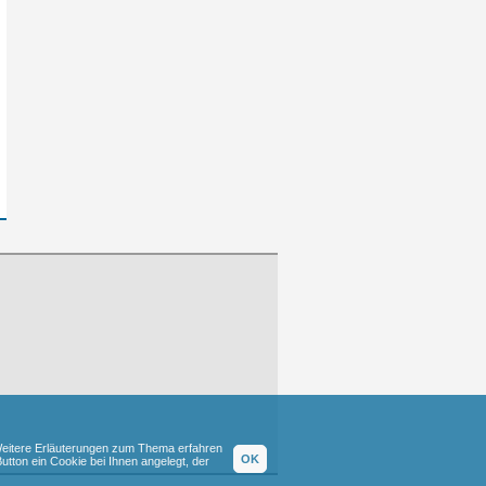
eitere Erläuterungen zum Thema erfahren
OK
tton ein Cookie bei Ihnen angelegt, der