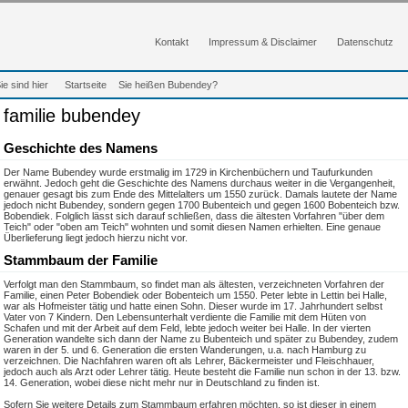
Kontakt
Impressum & Disclaimer
Datenschutz
ie sind hier
Startseite
Sie heißen Bubendey?
familie bubendey
Geschichte des Namens
Der Name Bubendey wurde erstmalig im 1729 in Kirchenbüchern und Taufurkunden
erwähnt. Jedoch geht die Geschichte des Namens durchaus weiter in die Vergangenheit,
genauer gesagt bis zum Ende des Mittelalters um 1550 zurück. Damals lautete der Name
jedoch nicht Bubendey, sondern gegen 1700 Bubenteich und gegen 1600 Bobenteich bzw.
Bobendiek. Folglich lässt sich darauf schließen, dass die ältesten Vorfahren "über dem
Teich" oder "oben am Teich" wohnten und somit diesen Namen erhielten. Eine genaue
Überlieferung liegt jedoch hierzu nicht vor.
Stammbaum der Familie
Verfolgt man den Stammbaum, so findet man als ältesten, verzeichneten Vorfahren der
Familie, einen Peter Bobendiek oder Bobenteich um 1550. Peter lebte in Lettin bei Halle,
war als Hofmeister tätig und hatte einen Sohn. Dieser wurde im 17. Jahrhundert selbst
Vater von 7 Kindern. Den Lebensunterhalt verdiente die Familie mit dem Hüten von
Schafen und mit der Arbeit auf dem Feld, lebte jedoch weiter bei Halle. In der vierten
Generation wandelte sich dann der Name zu Bubenteich und später zu Bubendey, zudem
waren in der 5. und 6. Generation die ersten Wanderungen, u.a. nach Hamburg zu
verzeichnen. Die Nachfahren waren oft als Lehrer, Bäckermeister und Fleischhauer,
jedoch auch als Arzt oder Lehrer tätig. Heute besteht die Familie nun schon in der 13. bzw.
14. Generation, wobei diese nicht mehr nur in Deutschland zu finden ist.
Sofern Sie weitere Details zum Stammbaum erfahren möchten, so ist dieser in einem